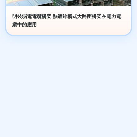
明裝弱電電纜橋架 熱鍍鋅槽式大跨距橋架在電力電
纜中的應用