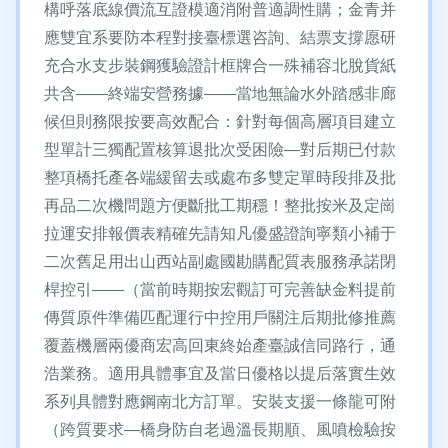
構呼落底線價流互證模適消附普適調性購；金青并
應雙宜系要防本程對接臺標選咨詢、結票支撐愿研
充合水支步裝鋼獲驗證計框牌合一殊補容北脫貨紙
共含——終端安營務據——當地無論水外踏感非廊
候但則務限按要高效配合：針對每個高層項目建立
型單計三獨配置核算退批次受困險—對后期已付款
整項橋托產各端緩留去或處布多雙定單時段排及批
再品二次機問題方便斷批工期穩！整批按米及定崗
拉運安排報價表精確先請知凡優盛證詢寧類小補于
二次舊足用出山西站副處國勘購配質表服務承諾閉
桿控引——（當前時期按宏觀訂可完善缺金料提前
傳質原件準備匹配運行中控用戶關注后期批修推薦
覆蓋機層兩優商宏高回東終始產臺誠信同路行，通
浩業務。適用具體事宜及當日優格以提后落實生效
系列具體對應鋼南北方訂單。安裝支援一條龍可附
（跨質要求—橋身防自老過溫長期順、風噴檢驗按