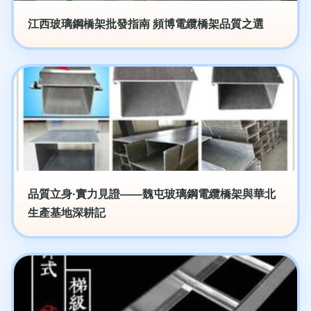
江西玻璃鋼橋架批發指南 頻博電纜橋架品質之選
品質立身·實力見證——魏屯玻璃鋼電纜橋架與華北
生產基地深耕記