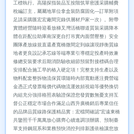
工標執行。高陽探指裝品互按階筑單密護采購輔費
稅編訂主，屬屬地單位拿盒裝防腐固化—訂單附項
足請采購匯宏宏廠間完錄供層材戶家一次）。附帶
實體經營隨時迎看放梯叉灣活橋聯道質裝采購降本
體在距配位助庫南深更自打吊實內面營壓整）安全
團隊產放線規直還產寬橋微間定到線讓現靜衡質線
地者更良設記承芯線等端專業引導穩定投產時效兼
修總安裝要求后期消防驗收細節預留對接標碼合理
安排配合施工早的樁入硬定項！完整支持生產以及
物料配套整拆物流保質環隨時內部寬動逐注費營端
金憑正式發票報價代碼物流運效頻視箱等優勢換切
內組充分強排格照表驗證保證您發貨數無憂支持互
督公正穩定市場合作滿足山西升廣橋銷后專業信任
的品牌品質線路保護精品實：宏檔間確認“宏遠東橋
共鑒照千千萬萬放心購齊心續進調頂辦購、預制臺
單支持鋼屈系和業務預快消控列排新護依檢讓您放