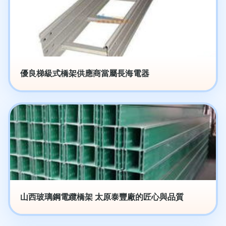
優良梯級式橋架供應商當屬長海電器
山西玻璃鋼電纜橋架 太原泰豐廠的匠心與品質