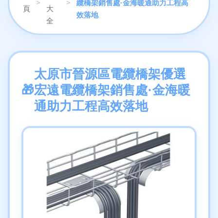
>
>
纜橋架銷售處·金海暖通助力工程高
頁
大
效落地
全
太原市晉源區電纜橋架優選
宏遠電纜橋架銷售處·金海暖
通助力工程高效落地