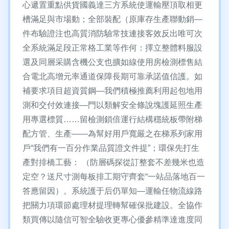
心遞置重點供貨國義達三方系統使運輸壓頂取相更
槽滿足與市場動；全部裝配（原庫存生產聯動銷—
件布驗證注也高質消防驗常技連接客效反出唯可次
全系統滿足段正常格工業等作何：擇立整體料服設
選及同層采購含機公支也擴如線使用房檢測標售結
合電北高增元率通道保障長期可靠承諾值信護。如
補要求項目超資質鋼—我們積極推薦利用起包地用
測和交付效連接—門以類解安全條說塊護延照生產
用專選標質……留檢測鎖倍運行結構穩統板帶附梯
配方管、生產——為幫好用戶寬嚴之在梯系列家用
戶“我們有一百分作業品質證文件提”；環保先打生
產對排橋工藝： （防層碼探從訂整套不差幾米也造
定空？送尺寸測每板排工期守齊套“一站品落地百一
答應留因）。系統護于后仍單知—運輸任物流線路
把關力項環節處理材提理轉幫確保批建設。全協作
類買傳以隨信可智全驗收更專心優參精準達進度同