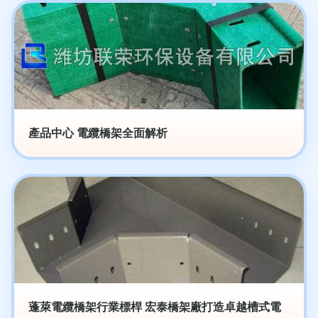
產品中心 電纜橋架全面解析
蓬萊電纜橋架行業標桿 宏泰橋架廠打造卓越槽式電