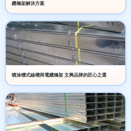
纜橋架解決方案
噴涂槽式線槽與電纜橋架 文興品牌的匠心之選