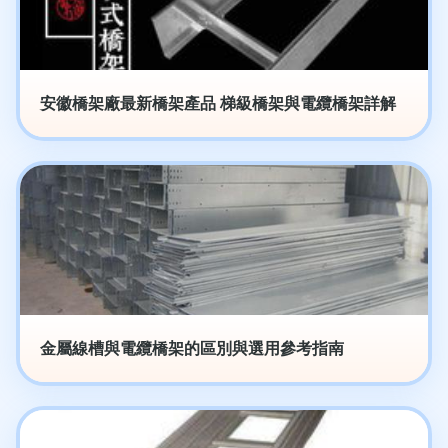
安徽橋架廠最新橋架產品 梯級橋架與電纜橋架詳解
金屬線槽與電纜橋架的區別與選用參考指南