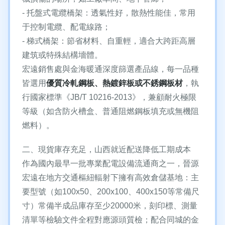
- 托盤式電纜橋架：透氣性好，散熱性能佳，常用
于控制電纜、配電線路；
- 梯式橋架：節省材料、自重輕，適合大跨距高層
建筑或特殊結構墻體。
宏遠銷售處與金海暖通深度篩選產品線，每一品種
皆選用
優質冷軋鋼板、熱鍍鋅板或不銹鋼板材
，執
行國家標準《JB/T 10216-2013》，兼顧耐火極限
等級（如含防火槽盒、普通阻燃鋼板填充或無機阻
燃料）。
二、現貨庫存充足，山西就近配送降低工期成本
作為國內最早一批專業配電設備流通商之一，晉源
宏遠在地方交通樞紐輻射下擁有高效倉儲基地：主
要型號（如100x50、200x100、400x150等常備尺
寸）常備半成品庫存至少20000米，刻印標、測量
清單等檢驗文件全程對應源頭質檢；配合同城的金